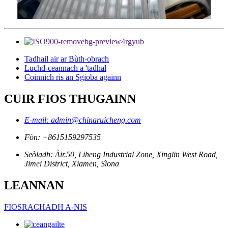
Tadhail air ar Bùth-obrach
Luchd-ceannach a 'tadhal
Coinnich ris an Sgioba againn
CUIR FIOS THUGAINN
E-mail: admin@chinaruicheng.com
Fòn: +8615159297535
Seòladh: Àir.50, Liheng Industrial Zone, Xinglin West Road,
Jimei District, Xiamen, Sìona
LEANNAN
FIOSRACHADH A-NIS