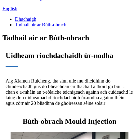
English
Dhachaigh
Tadhail air ar Bùth-obrach
Tadhail air ar Bùth-obrach
Uidheam riochdachaidh ùr-nodha
Aig Xiamen Ruicheng, tha sinn uile mu dheidhinn do
chuideachadh gus do bheachdan cruthachail a thoirt gu buil -
chan e a-mhàin an t-eòlaiche teicnigeach againn ach cuideachd le
taing don uidheamachd riochdachaidh ùr-nodha againn fhèin
agus còrr air 20 bliadhna de ghoireasan sèine solair
Bùth-obrach Mould Injection