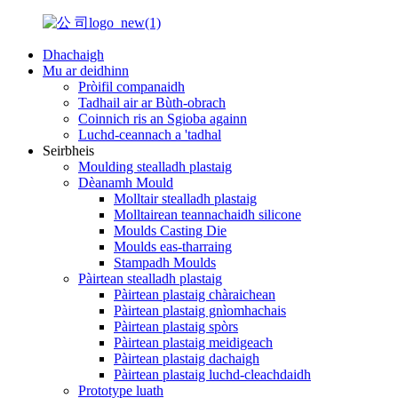
Dhachaigh
Mu ar deidhinn
Pròifil companaidh
Tadhail air ar Bùth-obrach
Coinnich ris an Sgioba againn
Luchd-ceannach a 'tadhal
Seirbheis
Moulding stealladh plastaig
Dèanamh Mould
Molltair stealladh plastaig
Molltairean teannachaidh silicone
Moulds Casting Die
Moulds eas-tharraing
Stampadh Moulds
Pàirtean stealladh plastaig
Pàirtean plastaig chàraichean
Pàirtean plastaig gnìomhachais
Pàirtean plastaig spòrs
Pàirtean plastaig meidigeach
Pàirtean plastaig dachaigh
Pàirtean plastaig luchd-cleachdaidh
Prototype luath