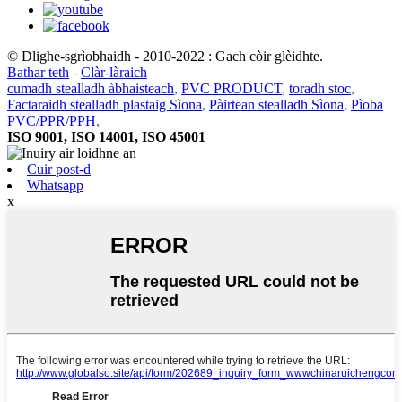
© Dlighe-sgrìobhaidh - 2010-2022 : Gach còir glèidhte.
Bathar teth
-
Clàr-làraich
cumadh stealladh àbhaisteach
,
PVC PRODUCT
,
toradh stoc
,
Factaraidh stealladh plastaig Sìona
,
Pàirtean stealladh Sìona
,
Pìoba
PVC/PPR/PPH
,
ISO 9001, ISO 14001, ISO 45001
Cuir post-d
Whatsapp
x