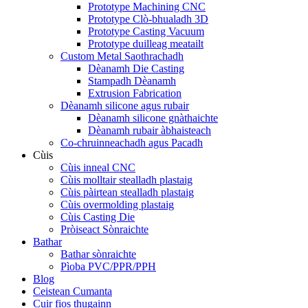
Prototype Machining CNC
Prototype Clò-bhualadh 3D
Prototype Casting Vacuum
Prototype duilleag meatailt
Custom Metal Saothrachadh
Dèanamh Die Casting
Stampadh Dèanamh
Extrusion Fabrication
Dèanamh silicone agus rubair
Dèanamh silicone gnàthaichte
Dèanamh rubair àbhaisteach
Co-chruinneachadh agus Pacadh
Cùis
Cùis inneal CNC
Cùis molltair stealladh plastaig
Cùis pàirtean stealladh plastaig
Cùis overmolding plastaig
Cùis Casting Die
Pròiseact Sònraichte
Bathar
Bathar sònraichte
Pìoba PVC/PPR/PPH
Blog
Ceistean Cumanta
Cuir fios thugainn