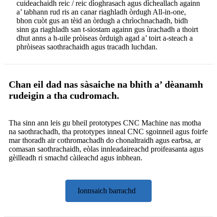
cuideachaidh reic / reic dìoghrasach agus dìcheallach againn
a’ tabhann rud ris an canar riaghladh òrdugh All-in-one,
bhon cuòt gus an tèid an òrdugh a chrìochnachadh, bidh
sinn ga riaghladh san t-siostam againn gus ùrachadh a thoirt
dhut anns a h-uile pròiseas òrduigh agad a’ toirt a-steach a
phròiseas saothrachaidh agus tracadh luchdan.
Chan eil dad nas sàsaiche na bhith a’ dèanamh
rudeigin a tha cudromach.
Tha sinn ann leis gu bheil prototypes CNC Machine nas motha
na saothrachadh, tha prototypes inneal CNC sgoinneil agus foirfe
mar thoradh air cothromachadh do chonaltraidh agus earbsa, ar
comasan saothrachaidh, eòlas innleadaireachd proifeasanta agus
gèilleadh ri smachd càileachd agus inbhean.
Ionnsaich barrachd