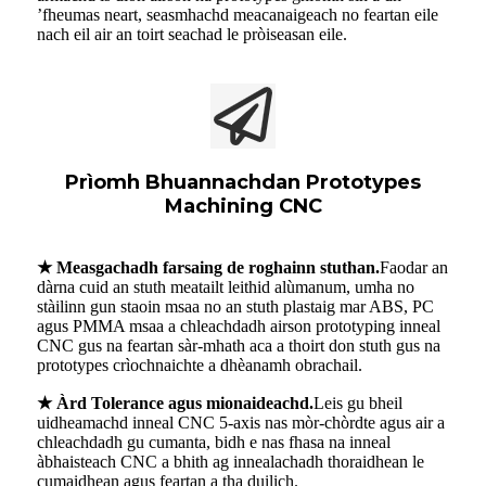
’fheumas neart, seasmhachd meacanaigeach no feartan eile
nach eil air an toirt seachad le pròiseasan eile.
Prìomh Bhuannachdan Prototypes
Machining CNC
★ Measgachadh farsaing de roghainn stuthan.
Faodar an
dàrna cuid an stuth meatailt leithid alùmanum, umha no
stàilinn gun staoin msaa no an stuth plastaig mar ABS, PC
agus PMMA msaa a chleachdadh airson prototyping inneal
CNC gus na feartan sàr-mhath aca a thoirt don stuth gus na
prototypes crìochnaichte a dhèanamh obrachail.
★ Àrd Tolerance agus mionaideachd.
Leis gu bheil
uidheamachd inneal CNC 5-axis nas mòr-chòrdte agus air a
chleachdadh gu cumanta, bidh e nas fhasa na inneal
àbhaisteach CNC a bhith ag innealachadh thoraidhean le
cumaidhean agus feartan a tha duilich.