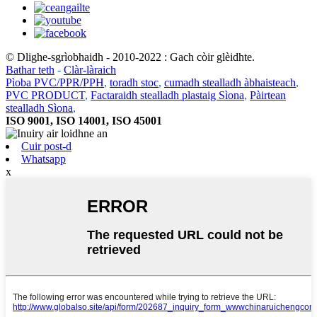
© Dlighe-sgrìobhaidh - 2010-2022 : Gach còir glèidhte.
Bathar teth
-
Clàr-làraich
Pìoba PVC/PPR/PPH
,
toradh stoc
,
cumadh stealladh àbhaisteach
,
PVC PRODUCT
,
Factaraidh stealladh plastaig Sìona
,
Pàirtean
stealladh Sìona
,
ISO 9001, ISO 14001, ISO 45001
Cuir post-d
Whatsapp
x