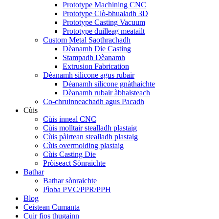
Prototype Machining CNC
Prototype Clò-bhualadh 3D
Prototype Casting Vacuum
Prototype duilleag meatailt
Custom Metal Saothrachadh
Dèanamh Die Casting
Stampadh Dèanamh
Extrusion Fabrication
Dèanamh silicone agus rubair
Dèanamh silicone gnàthaichte
Dèanamh rubair àbhaisteach
Co-chruinneachadh agus Pacadh
Cùis
Cùis inneal CNC
Cùis molltair stealladh plastaig
Cùis pàirtean stealladh plastaig
Cùis overmolding plastaig
Cùis Casting Die
Pròiseact Sònraichte
Bathar
Bathar sònraichte
Pìoba PVC/PPR/PPH
Blog
Ceistean Cumanta
Cuir fios thugainn