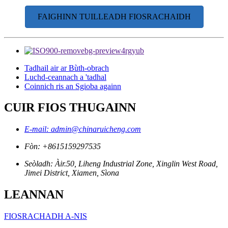
FAIGHINN TUILLEADH FIOSRACHAIDH
Tadhail air ar Bùth-obrach
Luchd-ceannach a 'tadhal
Coinnich ris an Sgioba againn
CUIR FIOS THUGAINN
E-mail: admin@chinaruicheng.com
Fòn: +8615159297535
Seòladh: Àir.50, Liheng Industrial Zone, Xinglin West Road,
Jimei District, Xiamen, Sìona
LEANNAN
FIOSRACHADH A-NIS