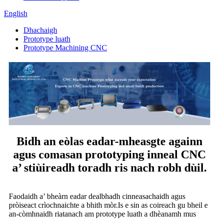
English
Dhachaigh
Prototype luath
Prototype Machining CNC
Bidh an eòlas eadar-mheasgte againn
agus comasan prototyping inneal CNC
a’ stiùireadh toradh ris nach robh dùil.
Faodaidh a’ bheàrn eadar dealbhadh cinneasachaidh agus
pròiseact crìochnaichte a bhith mòr.Is e sin as coireach gu bheil e
an-còmhnaidh riatanach am prototype luath a dhèanamh mus