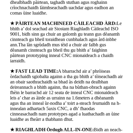
dhealbhadh pàirtean, taghadh stuthan agus roghainn
crìochnachaidh làimhseachadh uachdar agus eadhon an
comas ùine luaidhe.
★ PÀIRTEAN MACHINEED CÀILEACHD ÀRD:
Le
bhith a’ dol seachad air Siostam Riaghladh Càileachd ISO
9001, bidh sinn ga chuir an gnìomh gu teann gus dèanamh
cinnteach gu bheil toraidhean cunbhalach agus àrd-inbhe
ann.Tha làn sgrùdadh mus tèid a chuir air falbh gus
dèanamh cinnteach gu bheil thu gu bhith a’ faighinn
pàirtean prototyping inneal CNC mionaideach a chaidh
iarraidh.
★ FAST LEAD TIME:
A bharrachd air a’ phròiseas
òrdachaidh sgiobalta againn a tha gu bhith a’ tòiseachadh air
an obair saothrachaidh sa bhad às deidh na dealbhan
deireannach a bhith againn, tha na bùthan-obrach againn
fhèin le barrachd air 12 seata de inneal CNC mionaideach
leis a’ char as àirde as urrainn na 1.6meters a dhèanamh
agus tha an inneal ùr-nodha a’ toirt a-steach feumaidh na h-
innealan adhartach 5axis CNC, a dh’ fhaodas
cinneasachadh nam prototypes agad a luathachadh an ùine
luaidhe as fheàrr a thabhann dhut.
★ RIAGHLADH Òrdugh ALL-IN-ONE:
Bidh an neach-