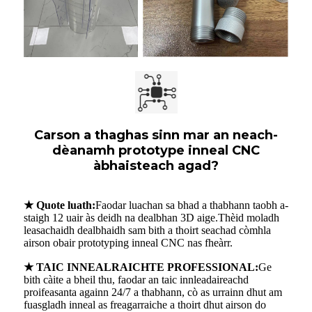
Carson a thaghas sinn mar an neach-
dèanamh prototype inneal CNC
àbhaisteach agad?
★ Quote luath:
Faodar luachan sa bhad a thabhann taobh a-
staigh 12 uair às deidh na dealbhan 3D aige.Thèid moladh
leasachaidh dealbhaidh sam bith a thoirt seachad còmhla
airson obair prototyping inneal CNC nas fheàrr.
★ TAIC INNEALRAICHTE PROFESSIONAL:
Ge
bith càite a bheil thu, faodar an taic innleadaireachd
proifeasanta againn 24/7 a thabhann, cò as urrainn dhut am
fuasgladh inneal as freagarraiche a thoirt dhut airson do