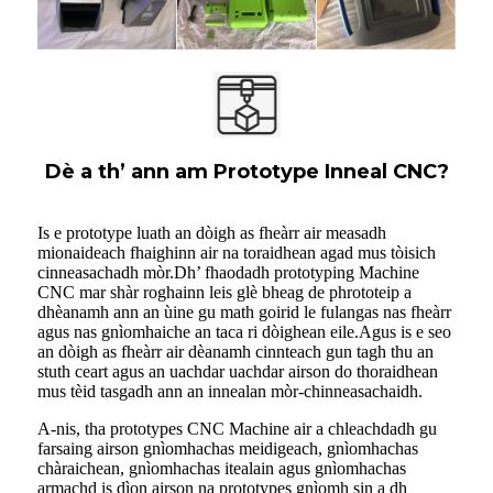
Dè a th’ ann am Prototype Inneal CNC?
Is e prototype luath an dòigh as fheàrr air measadh
mionaideach fhaighinn air na toraidhean agad mus tòisich
cinneasachadh mòr.Dh’ fhaodadh prototyping Machine
CNC mar shàr roghainn leis glè bheag de phrototeip a
dhèanamh ann an ùine gu math goirid le fulangas nas fheàrr
agus nas gnìomhaiche an taca ri dòighean eile.Agus is e seo
an dòigh as fheàrr air dèanamh cinnteach gun tagh thu an
stuth ceart agus an uachdar uachdar airson do thoraidhean
mus tèid tasgadh ann an innealan mòr-chinneasachaidh.
A-nis, tha prototypes CNC Machine air a chleachdadh gu
farsaing airson gnìomhachas meidigeach, gnìomhachas
chàraichean, gnìomhachas itealain agus gnìomhachas
armachd is dìon airson na prototypes gnìomh sin a dh