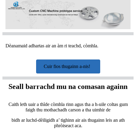
Dèanamaid adhartas air an àm ri teachd, còmhla.
Cuir fios thugainn a-nis!
Seall barrachd mu na comasan againn
Caith leth uair a thìde còmhla rinn agus tha a h-uile coltas gum
faigh thu mothachadh carson a tha uimhir de
bidh ar luchd-dèiligidh a’ tighinn air ais thugainn leis an ath
phròiseact aca.