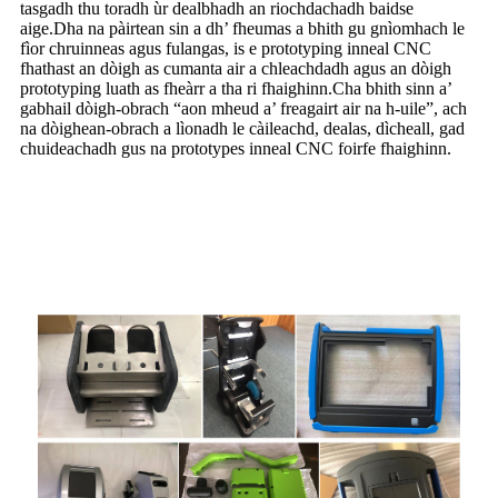
tasgadh thu toradh ùr dealbhadh an riochdachadh baidse
aige.Dha na pàirtean sin a dh’ fheumas a bhith gu gnìomhach le
fìor chruinneas agus fulangas, is e prototyping inneal CNC
fhathast an dòigh as cumanta air a chleachdadh agus an dòigh
prototyping luath as fheàrr a tha ri fhaighinn.Cha bhith sinn a’
gabhail dòigh-obrach “aon mheud a’ freagairt air na h-uile”, ach
na dòighean-obrach a lìonadh le càileachd, dealas, dìcheall, gad
chuideachadh gus na prototypes inneal CNC foirfe fhaighinn.