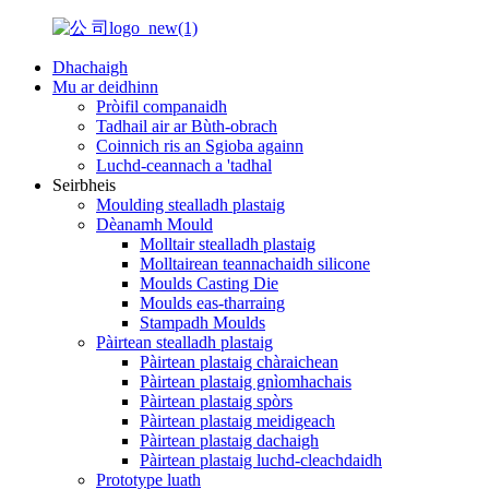
Dhachaigh
Mu ar deidhinn
Pròifil companaidh
Tadhail air ar Bùth-obrach
Coinnich ris an Sgioba againn
Luchd-ceannach a 'tadhal
Seirbheis
Moulding stealladh plastaig
Dèanamh Mould
Molltair stealladh plastaig
Molltairean teannachaidh silicone
Moulds Casting Die
Moulds eas-tharraing
Stampadh Moulds
Pàirtean stealladh plastaig
Pàirtean plastaig chàraichean
Pàirtean plastaig gnìomhachais
Pàirtean plastaig spòrs
Pàirtean plastaig meidigeach
Pàirtean plastaig dachaigh
Pàirtean plastaig luchd-cleachdaidh
Prototype luath