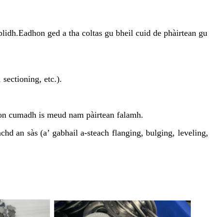
plidh.Eadhon ged a tha coltas gu bheil cuid de phàirtean gu
 sectioning, etc.).
rson cumadh is meud nam pàirtean falamh.
chd an sàs (a’ gabhail a-steach flanging, bulging, leveling,