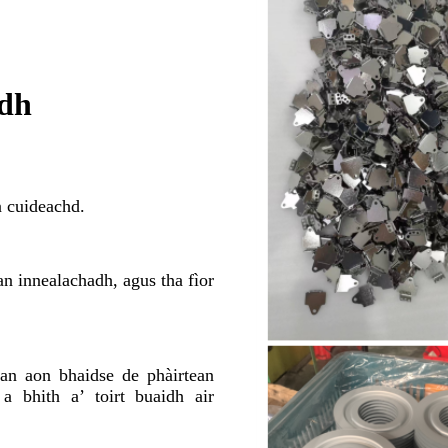
dh
n cuideachd.
an innealachadh, agus tha fìor
an aon bhaidse de phàirtean
a bhith a’ toirt buaidh air