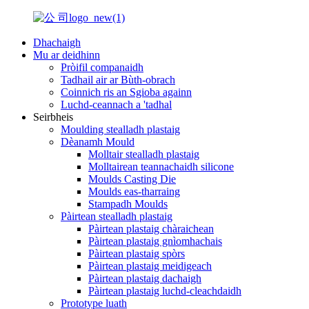
Dhachaigh
Mu ar deidhinn
Pròifil companaidh
Tadhail air ar Bùth-obrach
Coinnich ris an Sgioba againn
Luchd-ceannach a 'tadhal
Seirbheis
Moulding stealladh plastaig
Dèanamh Mould
Molltair stealladh plastaig
Molltairean teannachaidh silicone
Moulds Casting Die
Moulds eas-tharraing
Stampadh Moulds
Pàirtean stealladh plastaig
Pàirtean plastaig chàraichean
Pàirtean plastaig gnìomhachais
Pàirtean plastaig spòrs
Pàirtean plastaig meidigeach
Pàirtean plastaig dachaigh
Pàirtean plastaig luchd-cleachdaidh
Prototype luath