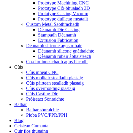
Prototype Machining CNC
Prototype Clò-bhualadh 3D
Prototype Casting Vacuum
Prototype duilleag meatailt
Custom Metal Saothrachadh
Dèanamh Die Casting
Stampadh Dèanamh
Extrusion Fabrication
Dèanamh silicone agus rubair
Dèanamh silicone gnàthaichte
Dèanamh rubair àbhaisteach
Co-chruinneachadh agus Pacadh
Cùis
Cùis inneal CNC
Cùis molltair stealladh plastaig
Cùis pàirtean stealladh plastaig
Cùis overmolding plastaig
Cùis Casting Die
Pròiseact Sònraichte
Bathar
Bathar sònraichte
Pìoba PVC/PPR/PPH
Blog
Ceistean Cumanta
Cuir fios thugainn