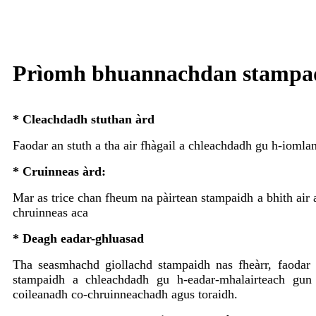
Prìomh bhuannachdan stampa
* Cleachdadh stuthan àrd
Faodar an stuth a tha air fhàgail a chleachdadh gu h-iomla
* Cruinneas àrd:
Mar as trice chan fheum na pàirtean stampaidh a bhith air 
chruinneas aca
* Deagh eadar-ghluasad
Tha seasmhachd giollachd stampaidh nas fheàrr, faodar 
stampaidh a chleachdadh gu h-eadar-mhalairteach gun 
coileanadh co-chruinneachadh agus toraidh.