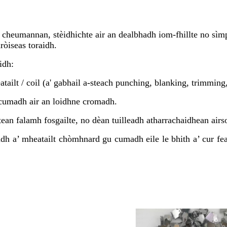
 cheumannan, stèidhichte air an dealbhadh iom-fhillte no sìm
ròiseas toraidh.
idh:
tailt / coil (a' gabhail a-steach punching, blanking, trimming,
 cumadh air an loidhne cromadh.
ean falamh fosgailte, no dèan tuilleadh atharrachaidhean ai
adh a’ mheatailt chòmhnard gu cumadh eile le bhith a’ cur fea