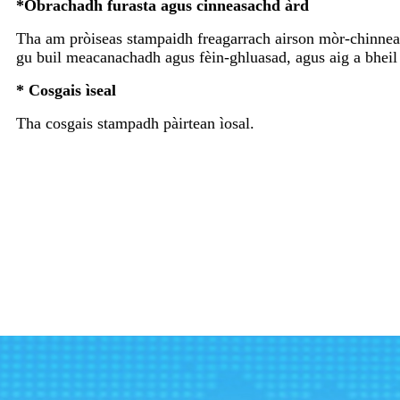
*
Obrachadh furasta agus cinneasachd àrd
Tha am pròiseas stampaidh freagarrach airson mòr-chinneasa
gu buil meacanachadh agus fèin-ghluasad, agus aig a bheil
* Cosgais ìseal
Tha cosgais stampadh pàirtean ìosal.