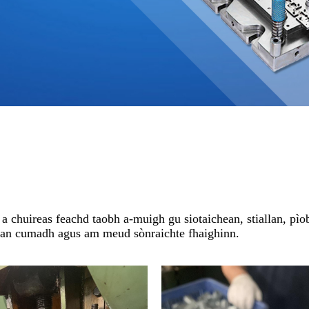
 a chuireas feachd taobh a-muigh gu siotaichean, stiallan, pìo
 an cumadh agus am meud sònraichte fhaighinn.