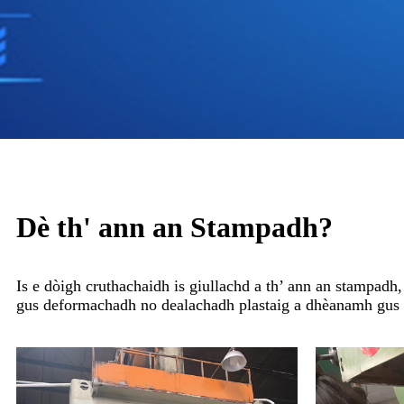
Dè th' ann an Stampadh?
Is e dòigh cruthachaidh is giullachd a th’ ann an stampadh,
gus deformachadh no dealachadh plastaig a dhèanamh gus