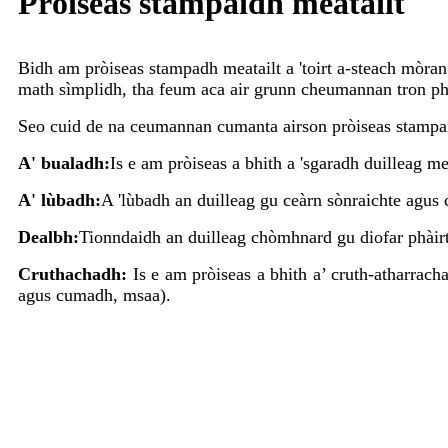
Pròiseas stampaidh meatailt
Bidh am pròiseas stampadh meatailt a 'toirt a-steach mòran
math sìmplidh, tha feum aca air grunn cheumannan tron ​​​​ph
Seo cuid de na ceumannan cumanta airson pròiseas stampa
A' bualadh:
Is e am pròiseas a bhith a 'sgaradh duilleag mea
A' lùbadh:
A 'lùbadh an duilleag gu ceàrn sònraichte agus
Dealbh:
Tionndaidh an duilleag chòmhnard gu diofar phàirt
Cruthachadh:
Is e am pròiseas a bhith a’ cruth-atharrach
agus cumadh, msaa).