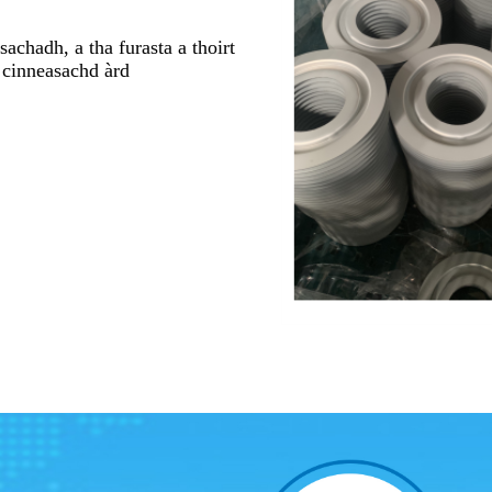
chadh, a tha furasta a thoirt
 cinneasachd àrd